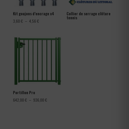
Kit goujons d’encrage x4
Collier de serrage clôture
tennis
Plage
3,60
€
–
4,56
€
de
prix :
3,60 €
à
4,56 €
Portillon Pro
Plage
642,00
€
–
936,00
€
de
prix :
642,00 €
à