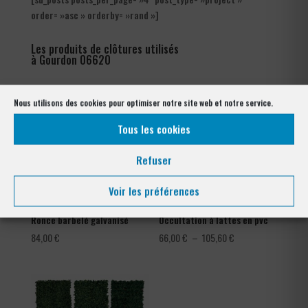
order= »asc » orderby= »rand »]
Les produits de clôtures utilisés
à Gourdon 06620
Nous utilisons des cookies pour optimiser notre site web et notre service.
Tous les cookies
Refuser
Voir les préférences
Ronce barbelé galvanisé
Occultation à lattes en pvc
Plage
84,00
€
66,00
€
–
105,60
€
de
prix :
66,00 €
à