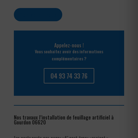
Contactez-nous
Appelez-nous !
Vous souhaitez avoir des informations
complémentaires ?
04 93 74 33 76
Nos travaux l’installation de feuillage artificiel à
Gourdon 06620
[su_posts posts_per_page= »4″ post_type= »project »