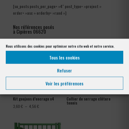
[su_posts posts_per_page= »4″ post_type= »project »
order= »asc » orderby= »rand »]
Nos références posés
à Cipières 06620
Nous utilisons des cookies pour optimiser notre site web et notre service.
Tous les cookies
Refuser
Voir les préférences
Kit goujons d’encrage x4
Collier de serrage clôture
tennis
Plage
3,60
€
–
4,56
€
de
prix :
3,60 €