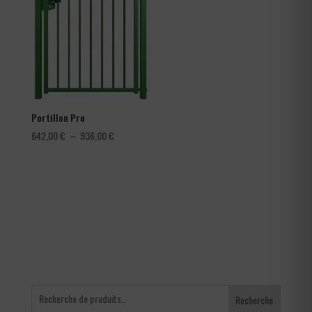
à
4,56 €
Portillon Pro
Plage
642,00
€
–
936,00
€
de
prix :
642,00 €
à
936,00 €
Recherche