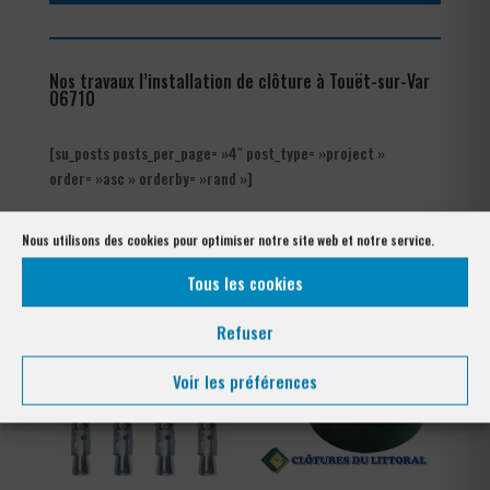
Nos travaux l’installation de clôture à Touët-sur-Var
06710
[su_posts posts_per_page= »4″ post_type= »project »
order= »asc » orderby= »rand »]
Nos références posés
Nous utilisons des cookies pour optimiser notre site web et notre service.
à Touët-sur-Var 06710
Tous les cookies
Refuser
Voir les préférences