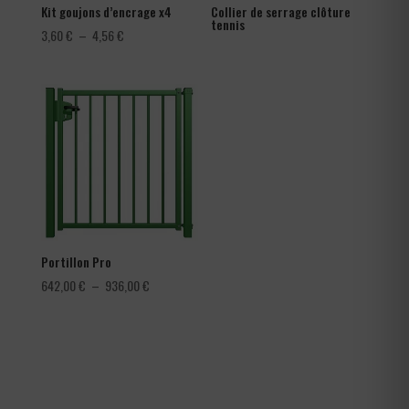
Kit goujons d’encrage x4
Collier de serrage clôture
tennis
Plage
3,60
€
–
4,56
€
de
prix :
3,60 €
à
4,56 €
Portillon Pro
Plage
642,00
€
–
936,00
€
de
prix :
642,00 €
à
936,00 €