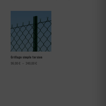
de
prix :
1,08 €
à
1,80 €
Grillage simple torsion
Plage
96,00
€
–
240,00
€
de
prix :
96,00 €
à
240,00 €