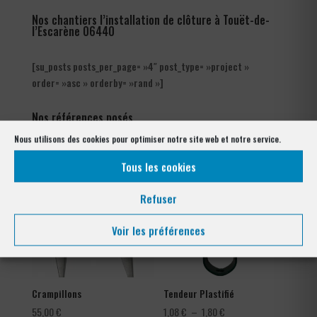
Nos chantiers l’installation de clôture à Touët-de-
l’Escarène 06440
[su_posts posts_per_page= »4″ post_type= »project »
order= »asc » orderby= »rand »]
Nos références posés
à Touët-de-l’Escarène 06440
Nous utilisons des cookies pour optimiser notre site web et notre service.
Tous les cookies
Refuser
Voir les préférences
Crampillons
Tendeur Plastifié
Plage
55,00
€
1,08
€
–
1,80
€