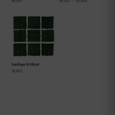
Plage
84,00
€
66,00
€
–
105,60
€
de
prix :
66,00 €
à
105,60 €
Feuillage Artificiel
36,00
€