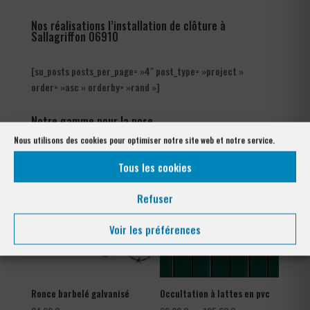
Nos réalisations l’installation de clôture à
Sallagriffon 06910
[su_posts posts_per_page= »4″ post_type= »project »
order= »asc » orderby= »rand »]
Notre gamme pour la pose
à Sallagriffon 06910
Nous utilisons des cookies pour optimiser notre site web et notre service.
Tous les cookies
Refuser
Voir les préférences
Ronce barbelé galvanisé
Occultation à lattes en pvc