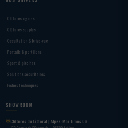
Clôtures rigides
Clôtures souples
Occultation & brise-vue
Portails & portillons
Sport & piscines
Solutions sécuritaires
Fiches techniques
SHOWROOM
Clôtures du Littoral | Alpes-Maritimes 06
170 Chemin de l’Orangerie – 06600 Antibes