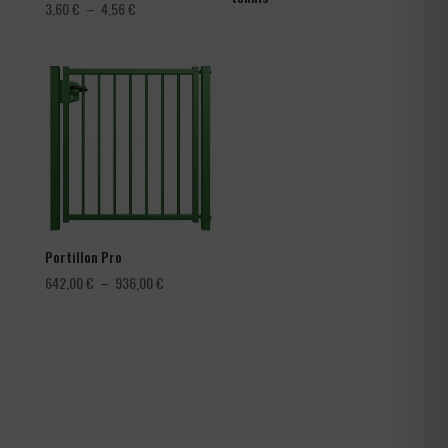
Plage
3,60
€
–
4,56
€
de
prix :
3,60 €
à
4,56 €
Portillon Pro
Plage
642,00
€
–
936,00
€
de
prix :
642,00 €
à
936,00 €