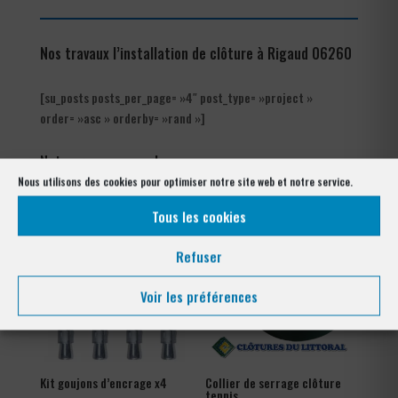
Nos travaux l’installation de clôture à Rigaud 06260
[su_posts posts_per_page= »4″ post_type= »project »
order= »asc » orderby= »rand »]
Notre gamme pour la pose
à Rigaud 06260
Nous utilisons des cookies pour optimiser notre site web et notre service.
Tous les cookies
Refuser
Voir les préférences
Kit goujons d’encrage x4
Collier de serrage clôture
tennis