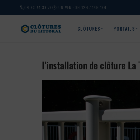
04 93 74 33 76
LUN-VEN · 8H-12H / 14H-18H
CLÔTURES
PORTAILS
l’installation de clôture L