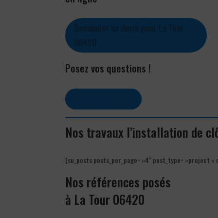
Demander un devis pour La Tour
06420
Posez vos questions !
Contactez-nous
Nos travaux l’installation de c
[su_posts posts_per_page= »4″ post_type= »project » 
Nos références posés
à La Tour 06420