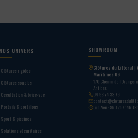
SHOWROOM
NOS UNIVERS
Clôtures du Littoral | 
Clôtures rigides
Maritimes 06
170 Chemin de l’Oranger
Clôtures souples
Antibes
04 93 74 33 76
Occultation & brise-vue
contact@cloturesdulitto
Portails & portillons
Lun-Ven · 8h-12h / 14h-18
Sport & piscines
Solutions sécuritaires