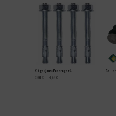
Kit goujons d’encrage x4
Collie
Plage
3,60
€
–
4,56
€
de
prix :
3,60 €
à
4,56 €