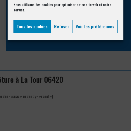
Appelez-nous !
Nous utilisons des cookies pour optimiser notre site web et notre
service.
Vous souhaitez avoir des informations complémentaires ?
Tous les cookies
Refuser
Voir les préférences
04 93 74 33 76
lôture à La Tour 06420
order= »asc » orderby= »rand »]