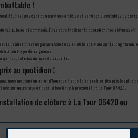
imbattable !
 qualité, n’est pas cher comparé aux articles et services discutables de cert
: durable, beau et commode. Pour vous faciliter le quotidien, nos clôtures et
.
haute qualité qui vous garantissent une solidité optimale sur le long terme. 
dre à tout type de exigences.
e qui respecte les normes de sécurité.
prix au quotidien !
aux, nous mettons un point d’honneur à vous faire profiter des prix les plus b
l’année sur notre site ou dans la boutique à proximité de La Tour 06420.
installation de clôture à La Tour 06420 ou