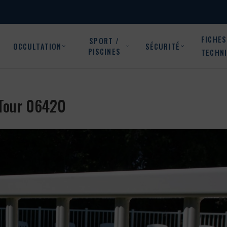
FICHES
SPORT /
OCCULTATION
SÉCURITÉ
PISCINES
TECHN
a Tour 06420