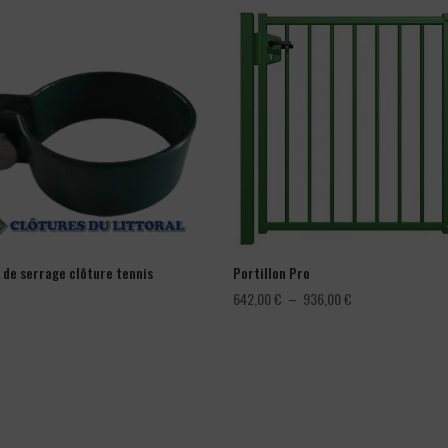
r de serrage clôture tennis
Portillon Pro
Plage
642,00
€
–
936,00
€
de
prix :
642,00 €
à
936,00 €