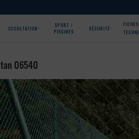
FICHES
SPORT /
OCCULTATION
SÉCURITÉ
PISCINES
TECHN
ontan 06540