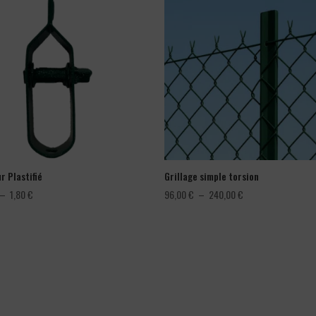
r Plastifié
Grillage simple torsion
Plage
Plage
–
1,80
€
96,00
€
–
240,00
€
de
de
prix :
prix :
1,08 €
96,00 €
à
à
1,80 €
240,00 €