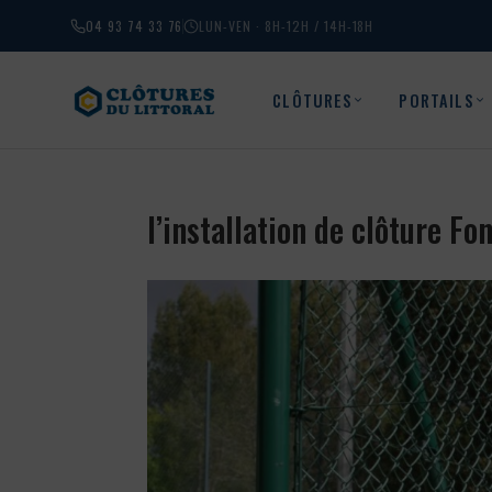
04 93 74 33 76
LUN-VEN · 8H-12H / 14H-18H
CLÔTURES
PORTAILS
l’installation de clôture F