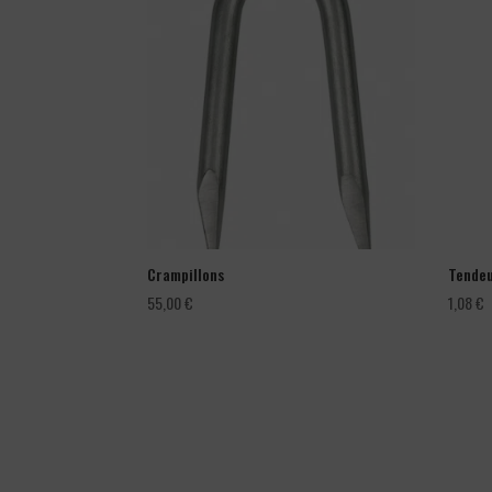
Crampillons
Tendeu
55,00
€
1,08
€