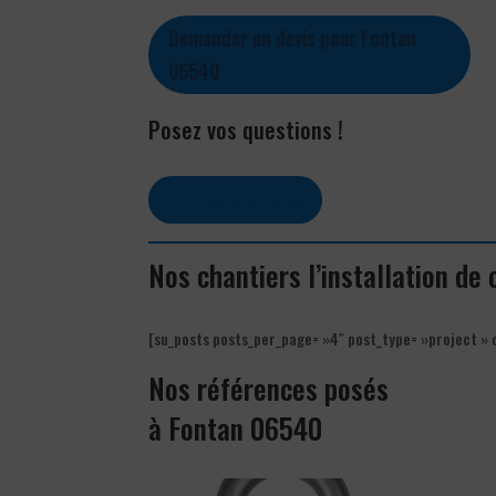
Demander un devis pour Fontan
06540
Posez vos questions !
Contactez-nous
Nos chantiers l’installation de
[su_posts posts_per_page= »4″ post_type= »project » 
Nos références posés
à Fontan 06540