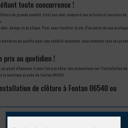
 défiant toute concurrence !
clôture de grande qualité, n’est pas cher comparé aux articles et services de
s.
rable, design et pratique. Pour vous faciliter la vie, D’un point de vue pratiqu
s matières de qualité pour une solidité maximale. nous vendons tous les prod
e prix au quotidien !
s un point d’honneur à vous faire profiter des promotions sur l’installation de
ans la boutique proche de Fontan 06540.
installation de clôture à Fontan 06540 ou
Appelez-nous !