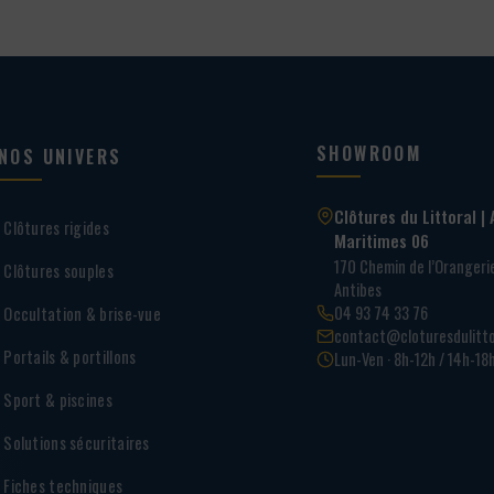
SHOWROOM
NOS UNIVERS
Clôtures du Littoral | 
Clôtures rigides
Maritimes 06
170 Chemin de l’Oranger
Clôtures souples
Antibes
04 93 74 33 76
Occultation & brise-vue
contact@cloturesdulitto
Portails & portillons
Lun-Ven · 8h-12h / 14h-18
Sport & piscines
Solutions sécuritaires
Fiches techniques