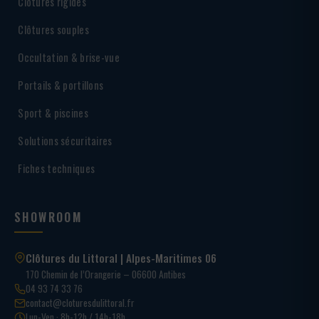
Clôtures rigides
Clôtures souples
Occultation & brise-vue
Portails & portillons
Sport & piscines
Solutions sécuritaires
Fiches techniques
SHOWROOM
Clôtures du Littoral | Alpes-Maritimes 06
170 Chemin de l’Orangerie – 06600 Antibes
04 93 74 33 76
contact@cloturesdulittoral.fr
Lun-Ven · 8h-12h / 14h-18h