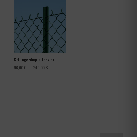
1,08 €
à
1,80 €
Grillage simple torsion
Plage
96,00
€
–
240,00
€
de
prix :
96,00 €
à
240,00 €