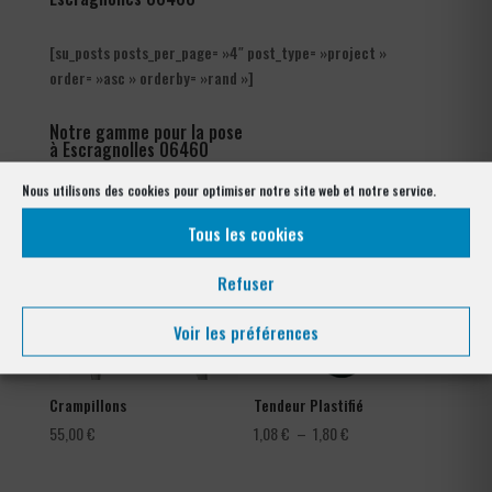
[su_posts posts_per_page= »4″ post_type= »project »
order= »asc » orderby= »rand »]
Notre gamme pour la pose
à Escragnolles 06460
Nous utilisons des cookies pour optimiser notre site web et notre service.
Tous les cookies
Refuser
Voir les préférences
Crampillons
Tendeur Plastifié
Plage
55,00
€
1,08
€
–
1,80
€
de
prix :