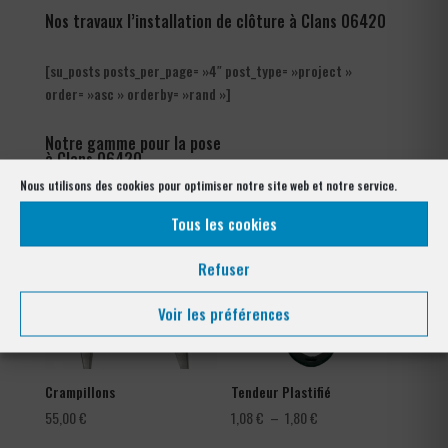
Nos travaux l’installation de clôture à Clans 06420
[su_posts posts_per_page= »4″ post_type= »project »
order= »asc » orderby= »rand »]
Notre gamme pour la pose
à Clans 06420
Nous utilisons des cookies pour optimiser notre site web et notre service.
Tous les cookies
Refuser
Voir les préférences
Crampillons
Tendeur Plastifié
Plage
55,00
€
1,08
€
–
1,80
€
de