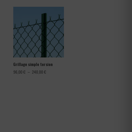
prix :
1,08 €
à
1,80 €
Grillage simple torsion
Plage
96,00
€
–
240,00
€
de
prix :
96,00 €
à
240,00 €