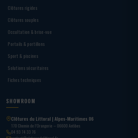
Clôtures rigides
Clôtures souples
Occultation & brise-vue
Portails & portillons
Sport & piscines
Solutions sécuritaires
Fiches techniques
SHOWROOM
Clôtures du Littoral | Alpes-Maritimes 06
170 Chemin de l’Orangerie – 06600 Antibes
04 93 74 33 76
contact@cloturesdulittoral.fr