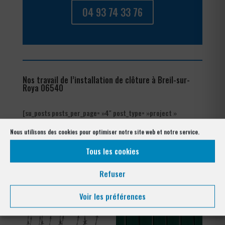
04 93 74 33 76
Nos travail de l’installation de clôture à Breil-sur-
Roya 06540
[su_posts posts_per_page= »4″ post_type= »project »
order= »asc » orderby= »rand »]
Nous utilisons des cookies pour optimiser notre site web et notre service.
Les produits de clôtures utilisés
Tous les cookies
à Breil-sur-Roya 06540
Refuser
Voir les préférences