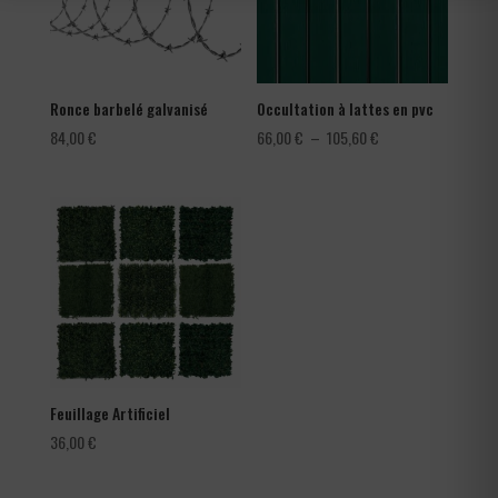
Ronce barbelé galvanisé
Occultation à lattes en pvc
Plage
84,00
€
66,00
€
–
105,60
€
de
prix :
66,00 €
à
105,60 €
Feuillage Artificiel
36,00
€