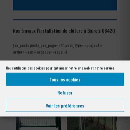
Nos travaux l’installation de clôture à Bairols 06420
[su_posts posts_per_page= »4″ post_type= »project »
order= »asc » orderby= »rand »]
Notre gamme pour la pose
Nous utilisons des cookies pour optimiser notre site web et notre service.
à Bairols 06420
Tous les cookies
Refuser
Voir les préférences