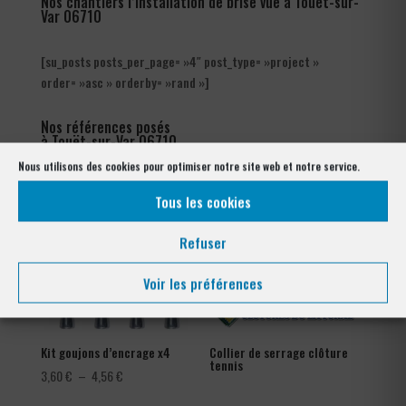
Nos chantiers l’installation de brise vue à Touët-sur-
Var 06710
[su_posts posts_per_page= »4″ post_type= »project »
order= »asc » orderby= »rand »]
Nos références posés
à Touët-sur-Var 06710
Nous utilisons des cookies pour optimiser notre site web et notre service.
Tous les cookies
Refuser
Voir les préférences
Kit goujons d’encrage x4
Collier de serrage clôture
tennis
Plage
3,60
€
–
4,56
€
de