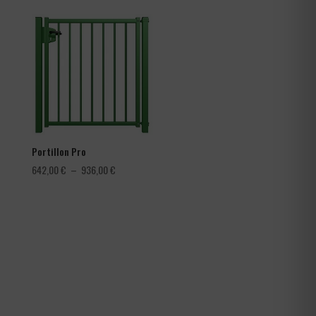
prix :
3,60 €
à
4,56 €
Portillon Pro
Plage
642,00
€
–
936,00
€
de
prix :
642,00 €
à
936,00 €