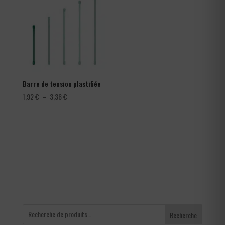
366,00 €
Barre de tension plastifiée
Plage
1,92
€
–
3,36
€
de
prix :
1,92 €
à
3,36 €
Recherche