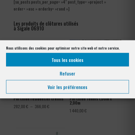
[su_posts posts_per_page= »4″ post_type= »project »
order= »asc » orderby= »rand »]
Les produits de clôtures utilisés
à Sigale 06910
Nous utilisons des cookies pour optimiser notre site web et notre service.
Tous les cookies
Refuser
Voir les préférences
Portillon résidentiel treillis
Portillon Tennis 1,00m x
2,00m
Plage
282,00
€
–
366,00
€
1 440,00
€
de
prix :
282,00 €
à