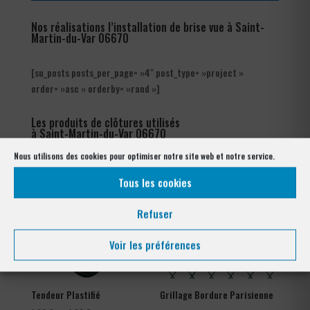
Nos réalisations l’installation de brise vue à Saint-
Martin-du-Var 06670
[su_posts posts_per_page= »4″ post_type= »project »
order= »asc » orderby= »rand »]
Les produits de clôtures utilisés
à Saint-Martin-du-Var 06670
Nous utilisons des cookies pour optimiser notre site web et notre service.
Tous les cookies
Refuser
Voir les préférences
Tendeur Plastifié
Grillage Bordure Parisienne