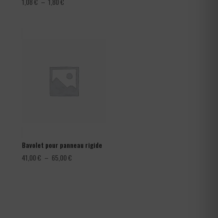
Plage
1,08
€
–
1,80
€
de
prix :
1,08 €
à
1,80 €
Bavolet pour panneau rigide
Plage
41,00
€
–
65,00
€
de
prix :
41,00 €
à
65,00 €