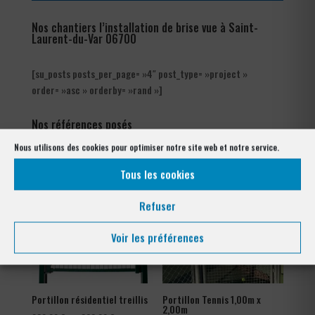
Nos chantiers l’installation de brise vue à Saint-
Laurent-du-Var 06700
[su_posts posts_per_page= »4″ post_type= »project »
order= »asc » orderby= »rand »]
Nos références posés
à Saint-Laurent-du-Var 06700
Nous utilisons des cookies pour optimiser notre site web et notre service.
Tous les cookies
Refuser
Voir les préférences
Portillon résidentiel treillis
Portillon Tennis 1,00m x
2,00m