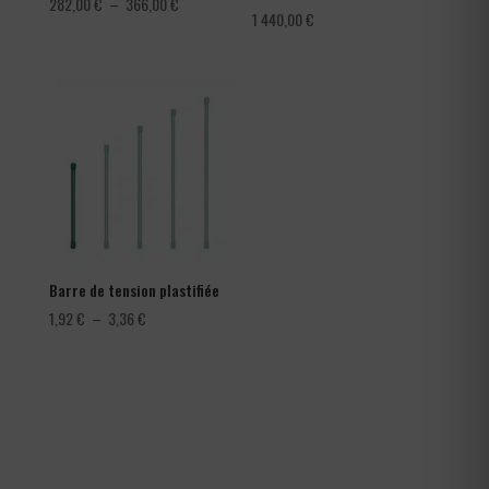
Plage
282,00
€
–
366,00
€
1 440,00
€
de
prix :
282,00 €
à
366,00 €
Barre de tension plastifiée
Plage
1,92
€
–
3,36
€
de
prix :
1,92 €
à
3,36 €