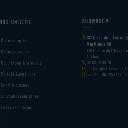
SHOWROOM
NOS UNIVERS
Clôtures du Littoral | 
Clôtures rigides
Maritimes 06
170 Chemin de l’Oranger
Clôtures souples
Antibes
04 93 74 33 76
Occultation & brise-vue
contact@cloturesdulitto
Portails & portillons
Lun-Ven · 8h-12h / 14h-18
Sport & piscines
Solutions sécuritaires
Fiches techniques