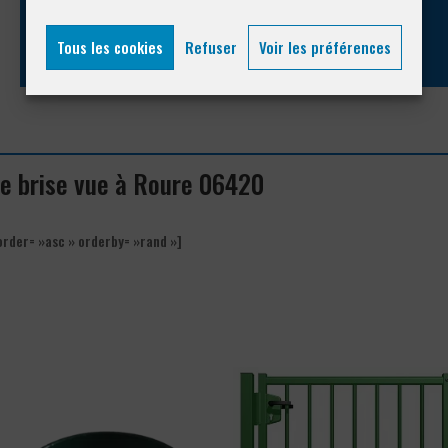
04 93 74 33 76
Tous les cookies
Refuser
Voir les préférences
 de brise vue à Roure 06420
order= »asc » orderby= »rand »]