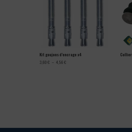
Kit goujons d’encrage x4
Collie
Plage
3,60
€
–
4,56
€
de
prix :
3,60 €
à
4,56 €