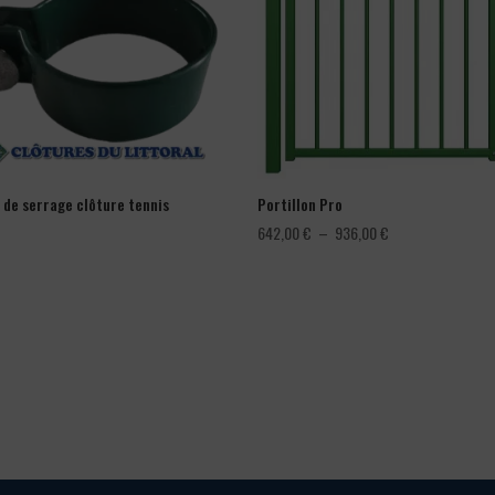
r de serrage clôture tennis
Portillon Pro
Plage
642,00
€
–
936,00
€
de
prix :
642,00 €
à
936,00 €