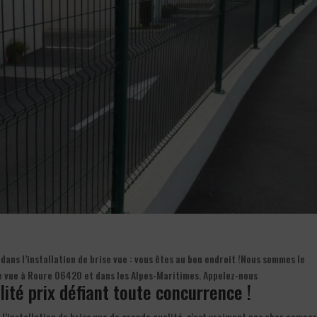
dans l’installation de brise vue : vous êtes au bon endroit !Nous sommes le
se vue à Roure 06420 et dans les Alpes-Maritimes. Appelez-nous
alité prix défiant toute concurrence !
, l’installation de brise vue de grande qualité, n’est vraiment pas cher compa