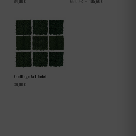
Plage
84,00
€
66,00
€
–
105,60
€
de
prix :
66,00 €
à
105,60 €
Feuillage Artificiel
36,00
€