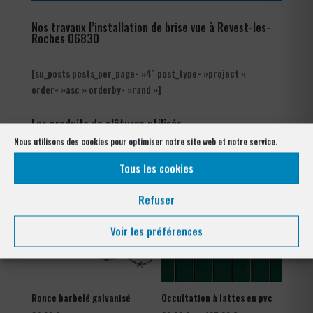
Nos travaux l’installation de brise vue à Revest-les-
Roches 06830
[su_posts posts_per_page= »4″ post_type= »project »
order= »asc » orderby= »rand »]
Les produits de clôtures utilisés
à Revest-les-Roches 06830
Nous utilisons des cookies pour optimiser notre site web et notre service.
Tous les cookies
Refuser
Voir les préférences
Ronce barbelé galvanisé
Occultation à lattes en pvc