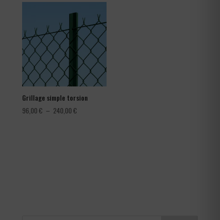
1,08 €
à
1,80 €
Grillage simple torsion
Plage
96,00
€
–
240,00
€
de
prix :
96,00 €
à
240,00 €