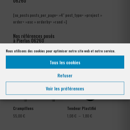
06260
[su_posts posts_per_page= »4″ post_type= »project »
order= »asc » orderby= »rand »]
Nos références posés
à Pierlas 06260
Nous utilisons des cookies pour optimiser notre site web et notre service.
Tous les cookies
Refuser
Voir les préférences
Crampillons
Tendeur Plastifié
Plage
55,00
€
1,08
€
–
1,80
€
de
prix :