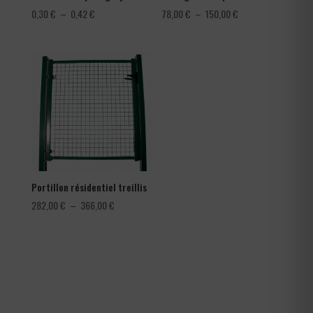
Plage
Plage
0,30
€
–
0,42
€
78,00
€
–
150,00
€
de
de
prix :
prix :
0,30 €
78,00 €
à
à
0,42 €
150,00 €
Portillon résidentiel treillis
Plage
282,00
€
–
366,00
€
de
prix :
282,00 €
à
366,00 €