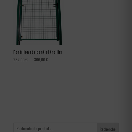
à
à
0,42 €
150,00 €
Portillon résidentiel treillis
Plage
282,00
€
–
366,00
€
de
prix :
282,00 €
à
366,00 €
Recherche