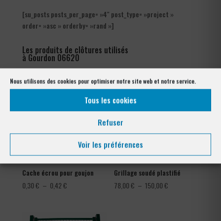
[su_posts posts_per_page= »4″ post_type= »project »
order= »asc » orderby= »rand »]
Les produits de clôtures utilisés
à Gourdon 06620
Nous utilisons des cookies pour optimiser notre site web et notre service.
Tous les cookies
Refuser
Voir les préférences
Cache écrou pour goujon
Grillage soudé plastifié
Plage
Plage
0,30
€
–
0,42
€
78,00
€
–
150,00
€
de
de
prix :
prix :
0,30 €
78,00 €