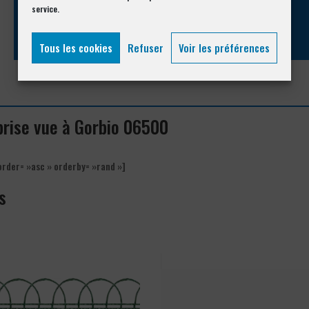
service.
04 93 74 33 76
Tous les cookies
Refuser
Voir les préférences
 brise vue à Gorbio 06500
order= »asc » orderby= »rand »]
s