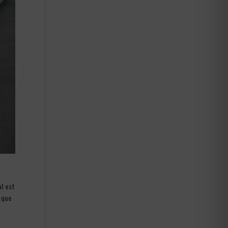
al est
i que