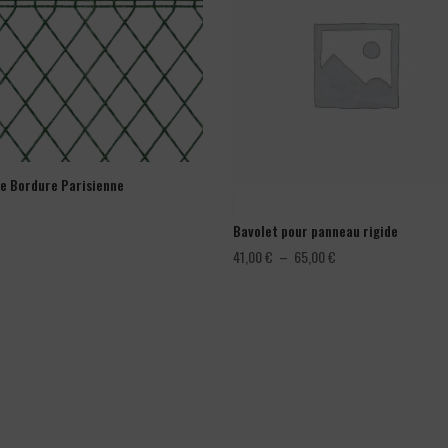
ge Bordure Parisienne
Bavolet pour panneau rigide
Plage
41,00
€
–
65,00
€
de
prix :
41,00 €
à
65,00 €