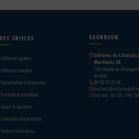
SHOWROOM
NOS UNIVERS
Clôtures du Littoral | 
Clôtures rigides
Maritimes 06
170 Chemin de l’Oranger
Clôtures souples
Antibes
04 93 74 33 76
Occultation & brise-vue
contact@cloturesdulitto
Portails & portillons
Lun-Ven · 8h-12h / 14h-18
Sport & piscines
Solutions sécuritaires
Fiches techniques