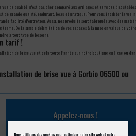
se vue de qualité, n’est pas cher comparé aux grillages et services discutable
st de grande qualité. endurant, beau et pratique. Pour vous faciliter la vie, n
grande facilité d’entretien. Aussi, nos produits sont fabriqués avec des matiè
g terme. De la simple délimitation de vos espaces à la mise en valeur de votr
ndre à tout type de besoins.
n tarif !
tallation de brise vue et cela toute l’année sur notre boutique en ligne ou dan
installation de brise vue à Gorbio 06500 ou
Appelez-nous !
Vous souhaitez avoir des informations complémentaires ?
Nous utilisons des cookies pour optimiser notre site web et notre