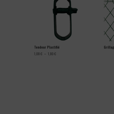
Tendeur Plastifié
Grilla
Plage
1,08
€
–
1,80
€
de
prix :
1,08 €
à
1,80 €