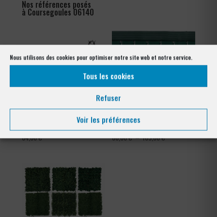
Nos références posés
à Coursegoules 06140
Nous utilisons des cookies pour optimiser notre site web et notre service.
Tous les cookies
Refuser
Voir les préférences
Ronce barbelé galvanisé
Occultation à lattes en pvc
Plage
84,00
€
66,00
€
–
105,60
€
de
prix :
66,00 €
à
105,60 €