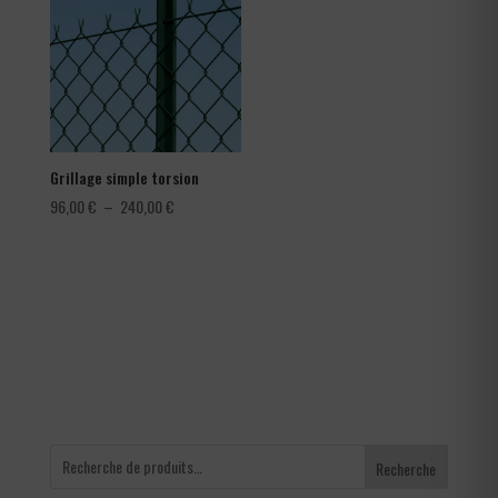
à
1,80 €
Grillage simple torsion
Plage
96,00
€
–
240,00
€
de
prix :
96,00 €
à
240,00 €
Recherche