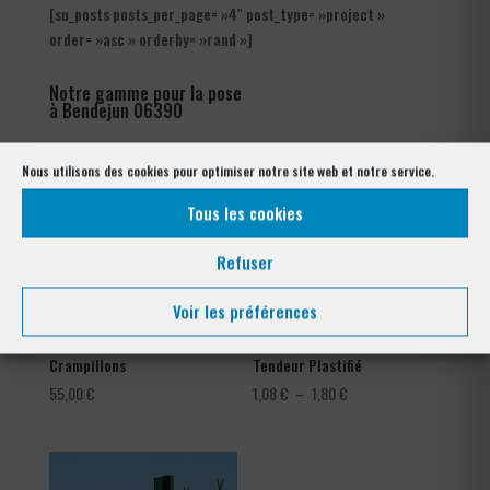
[su_posts posts_per_page= »4″ post_type= »project »
order= »asc » orderby= »rand »]
Notre gamme pour la pose
à Bendejun 06390
Nous utilisons des cookies pour optimiser notre site web et notre service.
Tous les cookies
Refuser
Voir les préférences
Crampillons
Tendeur Plastifié
Plage
55,00
€
1,08
€
–
1,80
€
de
prix :
1,08 €