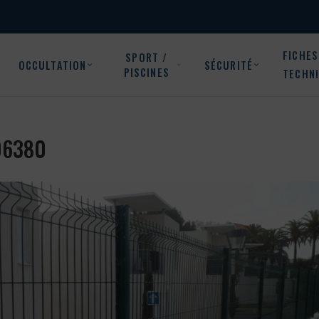
FICHES
SPORT /
OCCULTATION
SÉCURITÉ
PISCINES
TECHN
 06380