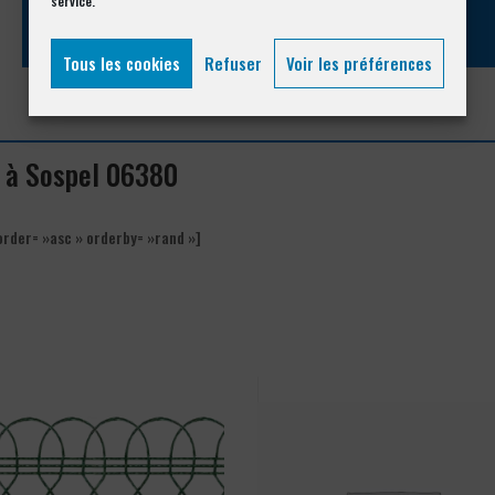
service.
Tous les cookies
Refuser
Voir les préférences
s à Sospel 06380
order= »asc » orderby= »rand »]