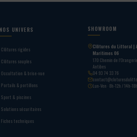
SHOWROOM
NOS UNIVERS
Clôtures du Littoral | 
Clôtures rigides
Maritimes 06
170 Chemin de l’Oranger
Clôtures souples
Antibes
04 93 74 33 76
Occultation & brise-vue
contact@cloturesdulitto
Portails & portillons
Lun-Ven · 8h-12h / 14h-18
Sport & piscines
Solutions sécuritaires
Fiches techniques