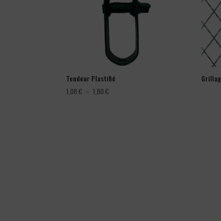
Tendeur Plastifié
Grilla
Plage
1,08
€
–
1,80
€
de
prix :
1,08 €
à
1,80 €