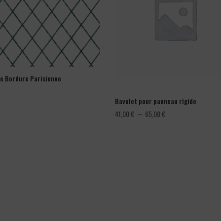
ge Bordure Parisienne
Bavolet pour panneau rigide
Plage
41,00
€
–
65,00
€
de
prix :
41,00 €
à
65,00 €