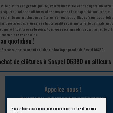
chat de clôtures de grande qualité, n’est vraiment pas cher comparé aux articl
réputés. l’achat de clôtures, chez nous, est de haute qualité. endurant, et
un point de vue pratique nos clôtures, panneaux et grillages (souples et rigid
fabriqués avec des éléments de haute qualité pour une solidité optimale. nou
répondre à tout type de besoins. Nous vous recommandons pour l’achat de clô
l’ensemble de vos besoins.
 au quotidien !
e clôtures sur notre website ou dans la boutique proche de Sospel 06380.
achat de clôtures à Sospel 06380 ou ailleurs
Appelez-nous !
Vous souhaitez avoir des informations complémentaires ?
Nous utilisons des cookies pour optimiser notre site web et notre
04 93 74 33 76