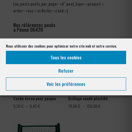
[su_posts posts_per_page= »4″ post_type= »project »
order= »asc » orderby= »rand »]
Nos références posés
à Péone 06470
Nous utilisons des cookies pour optimiser notre site web et notre service.
Tous les cookies
Refuser
Voir les préférences
Cache écrou pour goujon
Grillage soudé plastifié
Plage
Plage
0,30
€
–
0,42
€
78,00
€
–
150,00
€
de
de
prix :
prix :
0,30 €
78,00 €