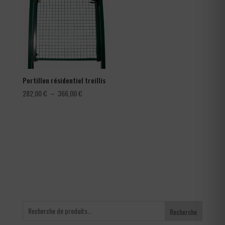
à
à
0,42 €
150,00 €
Portillon résidentiel treillis
Plage
282,00
€
–
366,00
€
de
prix :
282,00 €
à
366,00 €
Recherche