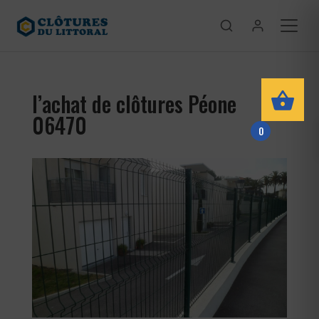
l’achat de clôtures Péone
06470
0