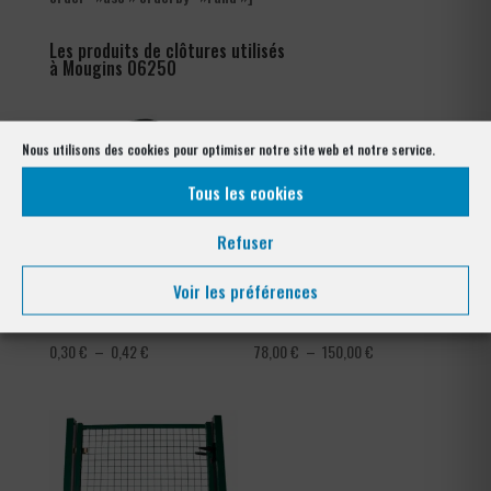
Les produits de clôtures utilisés
à Mougins 06250
Nous utilisons des cookies pour optimiser notre site web et notre service.
Tous les cookies
Refuser
Voir les préférences
Cache écrou pour goujon
Grillage soudé plastifié
Plage
Plage
0,30
€
–
0,42
€
78,00
€
–
150,00
€
de
de
prix :
prix :
0,30 €
78,00 €
à
à
0,42 €
150,00 €