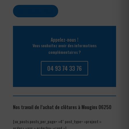
Contactez-nous
Appelez-nous !
Vous souhaitez avoir des informations
complémentaires ?
04 93 74 33 76
Nos travail de l’achat de clôtures à Mougins 06250
[su_posts posts_per_page= »4″ post_type= »project »
order= »asc » orderby= »rand »]