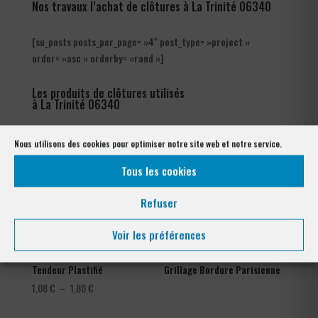
Nos travaux l’achat de clôtures à La Trinité 06340
[su_posts posts_per_page= »4″ post_type= »project »
order= »asc » orderby= »rand »]
Les produits de clôtures utilisés
à La Trinité 06340
Nous utilisons des cookies pour optimiser notre site web et notre service.
Tous les cookies
Refuser
Voir les préférences
Tendeur Plastifié
Grillage Bordure Parisienne
Plage
1,08
€
–
1,80
€
de