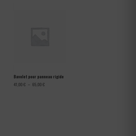
prix :
1,08 €
à
1,80 €
Bavolet pour panneau rigide
Plage
41,00
€
–
65,00
€
de
prix :
41,00 €
à
65,00 €