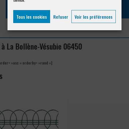
service.
Tous les cookies
Refuser
Voir les préférences
s à La Bollène-Vésubie 06450
order= »asc » orderby= »rand »]
s