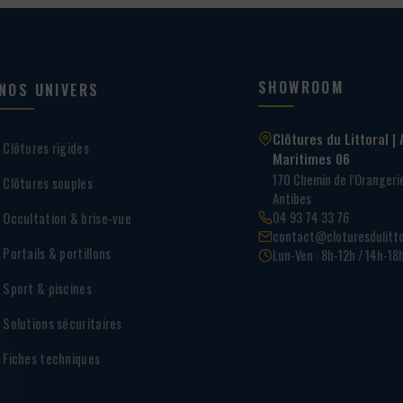
SHOWROOM
NOS UNIVERS
Clôtures du Littoral | 
Clôtures rigides
Maritimes 06
170 Chemin de l’Oranger
Clôtures souples
Antibes
04 93 74 33 76
Occultation & brise-vue
contact@cloturesdulitto
Portails & portillons
Lun-Ven · 8h-12h / 14h-18
Sport & piscines
Solutions sécuritaires
Fiches techniques