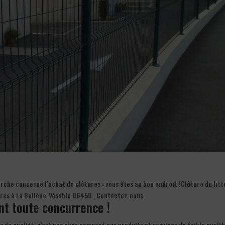
che concerne l’achat de clôtures : vous êtes au bon endroit !Clôture du litt
ures à La Bollène-Vésubie 06450 . Contactez-nous
ant toute concurrence !
s de qualité, n’est pas cher comparé aux produits et services de faible qualit