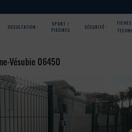
FICHES
SPORT /
OCCULTATION
SÉCURITÉ
PISCINES
TECHN
lène-Vésubie 06450