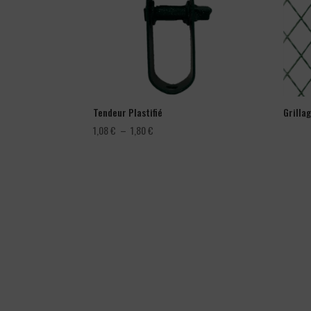
Tendeur Plastifié
Grilla
Plage
1,08
€
–
1,80
€
de
prix :
1,08 €
à
1,80 €