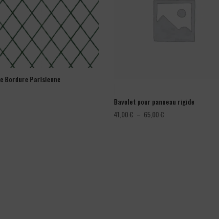
ge Bordure Parisienne
Bavolet pour panneau rigide
Plage
41,00
€
–
65,00
€
de
prix :
41,00 €
à
65,00 €