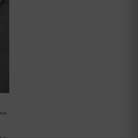
oral
é de