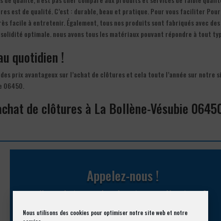
es est de qualité. C’est : durable, beau et pratique. Pour vous faciliter Pour
très facile à entretenir. Également, tous nos produits sont fabriqués avec des
 solidité optimale. nous avons tous les matériaux pouvant répondre à tout ty
au quotidien !
des prix avantageux sur l’achat de clôtures et cela toute l’année sur notre s
ie 06450.
’achat de clôtures à La Bollène-Vésubie 0645
Appelez-nous !
Vous souhaitez avoir des informations complémentaires ?
Nous utilisons des cookies pour optimiser notre site web et notre
04 93 74 33 76