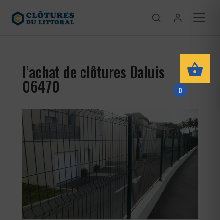
l’achat de clôtures Daluis
06470
0