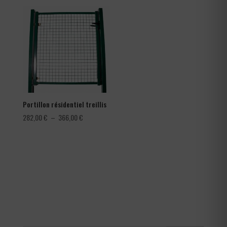
prix :
prix :
0,30 €
78,00 €
à
à
0,42 €
150,00 €
Portillon résidentiel treillis
Plage
282,00
€
–
366,00
€
de
prix :
282,00 €
à
366,00 €