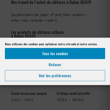
Nos travail de l’achat de clôtures à Daluis 06470
[su_posts posts_per_page= »4″ post_type= »project »
order= »asc » orderby= »rand »]
Les produits de clôtures utilisés
à Daluis 06470
Nous utilisons des cookies pour optimiser notre site web et notre service.
Tous les cookies
Refuser
Voir les préférences
Cache écrou pour goujon
Grillage soudé plastifié
Plage
Plage
0,30
€
–
0,42
€
78,00
€
–
150,00
€
de
de