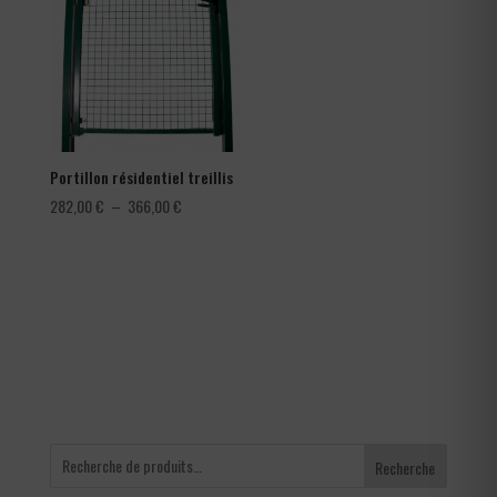
à
à
0,42 €
150,00 €
Portillon résidentiel treillis
Plage
282,00
€
–
366,00
€
de
prix :
282,00 €
à
366,00 €
Recherche