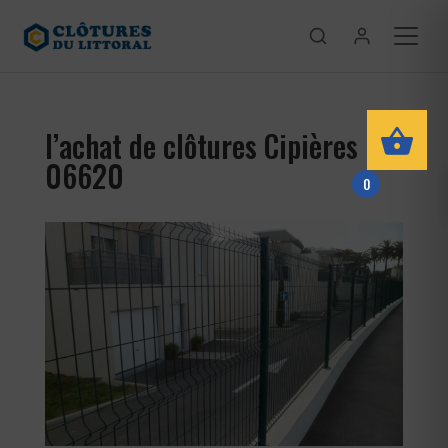
l’achat de clôtures Cipières
06620
0