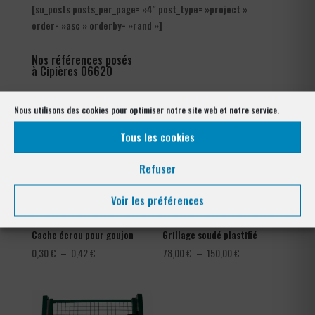
[su_posts posts_per_page= »4″ post_type= »project »
order= »asc » orderby= »rand »]
Nos références posés
à Cipières 06620
Nous utilisons des cookies pour optimiser notre site web et notre service.
Tous les cookies
Refuser
Voir les préférences
Cache écrou pour goujon
Grillage soudé plastifié
Plage
Plage
0,30
€
–
0,42
€
78,00
€
–
150,00
€
de
de
prix :
prix :
0,30 €
78,00 €