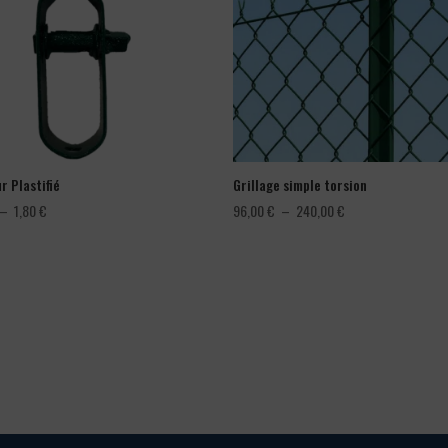
r Plastifié
Grillage simple torsion
Plage
Plage
–
1,80
€
96,00
€
–
240,00
€
de
de
prix :
prix :
1,08 €
96,00 €
à
à
1,80 €
240,00 €