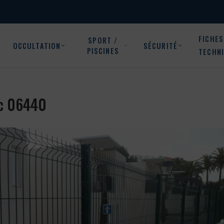
FICHES
SPORT /
OCCULTATION
SÉCURITÉ
PISCINES
TECHN
sc 06440