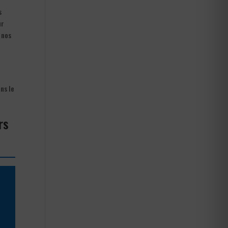
s
ur
 nos
ns le
rs