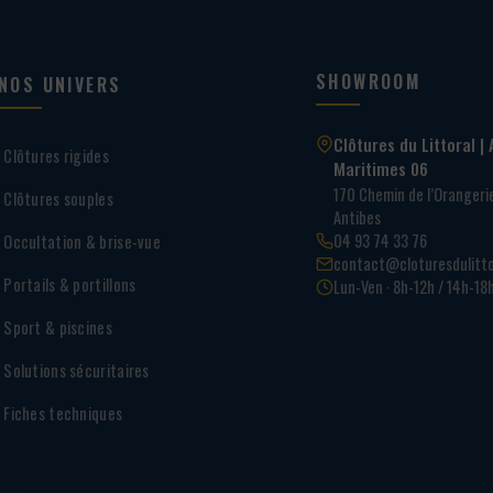
SHOWROOM
NOS UNIVERS
Clôtures du Littoral | 
Clôtures rigides
Maritimes 06
170 Chemin de l’Oranger
Clôtures souples
Antibes
04 93 74 33 76
Occultation & brise-vue
contact@cloturesdulitto
Portails & portillons
Lun-Ven · 8h-12h / 14h-18
Sport & piscines
Solutions sécuritaires
Fiches techniques