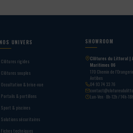
SHOWROOM
NOS UNIVERS
Clôtures du Littoral | 
Clôtures rigides
Maritimes 06
170 Chemin de l’Oranger
Clôtures souples
Antibes
04 93 74 33 76
Occultation & brise-vue
contact@cloturesdulitto
Portails & portillons
Lun-Ven · 8h-12h / 14h-18
Sport & piscines
Solutions sécuritaires
Fiches techniques