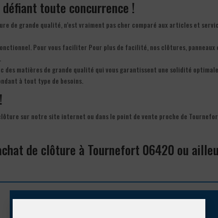
x défiant toute concurrence !
ôture de grande qualité, n’est vraiment pas cher comparé aux articles et servi
fonctionnel. Pour vous faciliter Pour plus de facilité, nos clôtures, panneaux 
.
ec des matières de grande qualité qui vous garantissent une solidité optimale
ndant à tout type de besoins.
!
 clôture sur notre site internet ou dans le point de vente proche de Tournefo
achat de clôture à Tournefort 06420 ou aille
Appelez-nous !