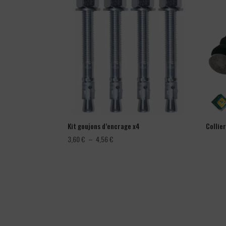
Kit goujons d’encrage x4
Collie
Plage
3,60
€
–
4,56
€
de
prix :
3,60 €
à
4,56 €