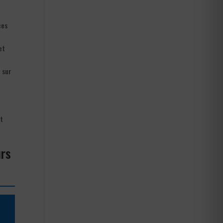
ces
et
 sur
rt
urs