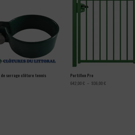
r de serrage clôture tennis
Portillon Pro
Plage
642,00
€
–
936,00
€
de
prix :
642,00 €
à
936,00 €