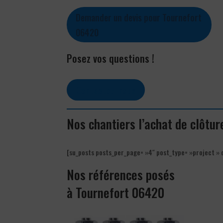
Demander un devis pour Tournefort
06420
Posez vos questions !
Contactez-nous
Nos chantiers l’achat de clôtu
[su_posts posts_per_page= »4″ post_type= »project » 
Nos références posés
à Tournefort 06420