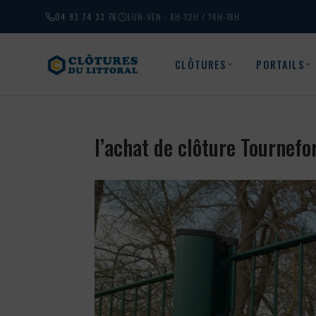
04 93 74 33 76
LUN-VEN · 8H-12H / 14H-18H
CLÔTURES
PORTAILS
l’achat de clôture Tournef