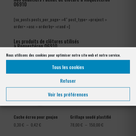
06910
[su_posts posts_per_page= »4″ post_type= »project »
order= »asc » orderby= »rand »]
Les produits de clôtures utilisés
à Roquestéron 06910
Nous utilisons des cookies pour optimiser notre site web et notre service.
Tous les cookies
Refuser
Voir les préférences
Cache écrou pour goujon
Grillage soudé plastifié
Plage
Plage
0,30
€
–
0,42
€
78,00
€
–
150,00
€
de
de