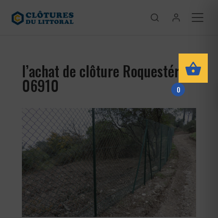
l’achat de clôture Roquestéron
06910
0