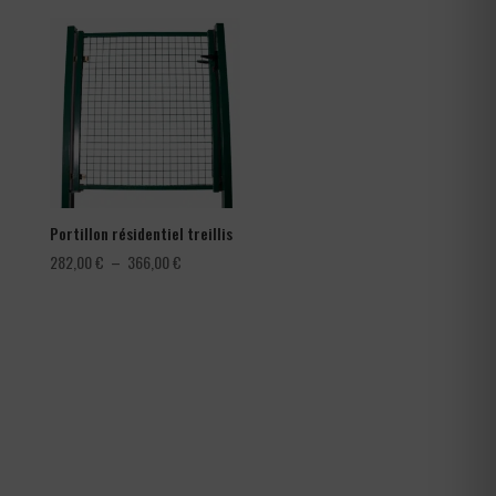
prix :
prix :
0,30 €
78,00 €
à
à
0,42 €
150,00 €
Portillon résidentiel treillis
Plage
282,00
€
–
366,00
€
de
prix :
282,00 €
à
366,00 €