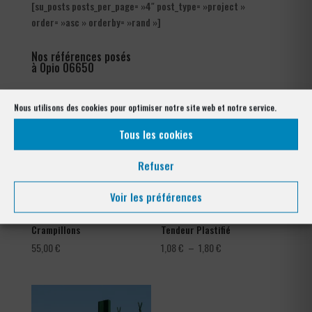
[su_posts posts_per_page= »4″ post_type= »project »
order= »asc » orderby= »rand »]
Nos références posés
à Opio 06650
Nous utilisons des cookies pour optimiser notre site web et notre service.
Tous les cookies
Refuser
Voir les préférences
Crampillons
Tendeur Plastifié
Plage
55,00
€
1,08
€
–
1,80
€
de
prix :
1,08 €
à