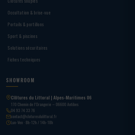
Clôtures souples
Occultation & brise-vue
Portails & portillons
Sport & piscines
Solutions sécuritaires
Fiches techniques
SHOWROOM
Clôtures du Littoral | Alpes-Maritimes 06
170 Chemin de l’Orangerie – 06600 Antibes
04 93 74 33 76
contact@cloturesdulittoral.fr
Lun-Ven · 8h-12h / 14h-18h