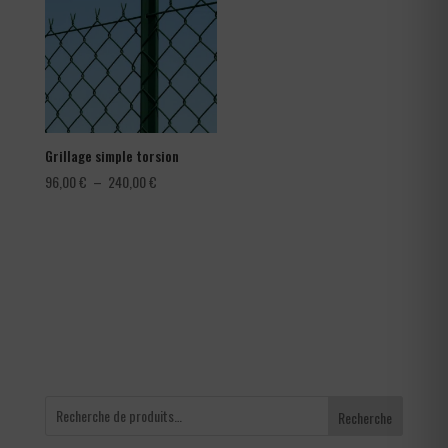
1,80 €
Grillage simple torsion
Plage
96,00
€
–
240,00
€
de
prix :
96,00 €
à
240,00 €
Recherche