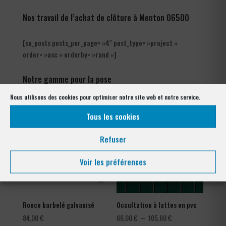
Nos travail de l’achat de clôture à Menton 06500
[su_posts posts_per_page= »4″ post_type= »project »
order= »asc » orderby= »rand »]
Notre gamme pour la pose
à Menton 06500
Nous utilisons des cookies pour optimiser notre site web et notre service.
Tous les cookies
Refuser
Voir les préférences
Ronce barbelé galvanisé
Occultation à lattes en pvc
Plage
84,00
€
66,00
€
–
105,60
€