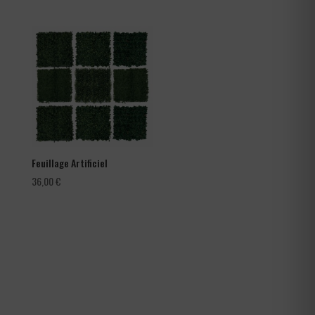
de
prix :
66,00 €
à
105,60 €
Feuillage Artificiel
36,00
€