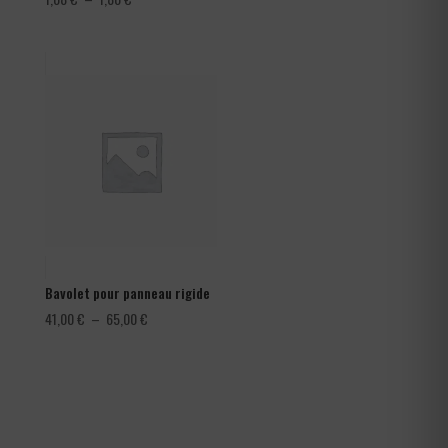
de
prix :
1,08 €
à
1,80 €
Bavolet pour panneau rigide
Plage
41,00
€
–
65,00
€
de
prix :
41,00 €
à
65,00 €