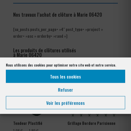
Nos travaux l’achat de clôture à Marie 06420
[su_posts posts_per_page= »4″ post_type= »project »
order= »asc » orderby= »rand »]
Les produits de clôtures utilisés
à Marie 06420
Nous utilisons des cookies pour optimiser notre site web et notre service.
Tous les cookies
Refuser
Voir les préférences
Tendeur Plastifié
Grillage Bordure Parisienne
Plage
1,08
€
–
1,80
€