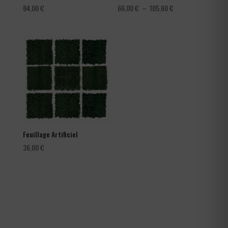
Plage
84,00
€
66,00
€
–
105,60
€
de
prix :
66,00 €
à
105,60 €
Feuillage Artificiel
36,00
€