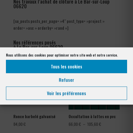
Nos travaux l’achat de clôture à Le Bar-sur-Loup
06620
[su_posts posts_per_page= »4″ post_type= »project »
order= »asc » orderby= »rand »]
Nos références posés
à Le Bar-sur-Loup 06620
Nous utilisons des cookies pour optimiser notre site web et notre service.
Tous les cookies
Refuser
Voir les préférences
Ronce barbelé galvanisé
Occultation à lattes en pvc
Plage
84,00
€
66,00
€
–
105,60
€
de