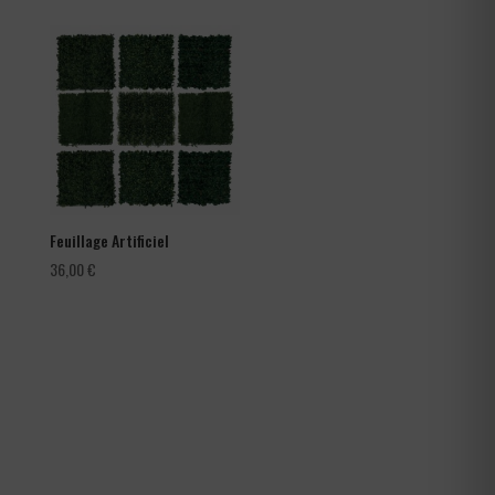
prix :
66,00 €
à
105,60 €
Feuillage Artificiel
36,00
€