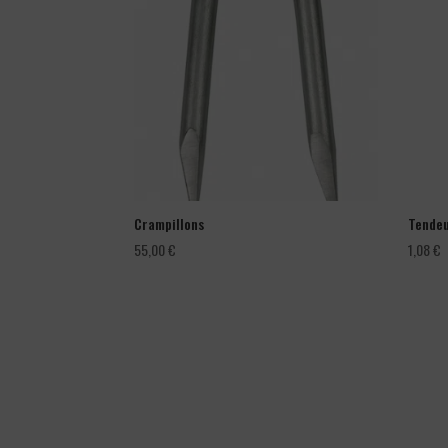
Crampillons
Tendeu
55,00
€
1,08
€