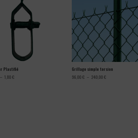
r Plastifié
Grillage simple torsion
Plage
Plage
–
1,80
€
96,00
€
–
240,00
€
de
de
prix :
prix :
1,08 €
96,00 €
à
à
1,80 €
240,00 €