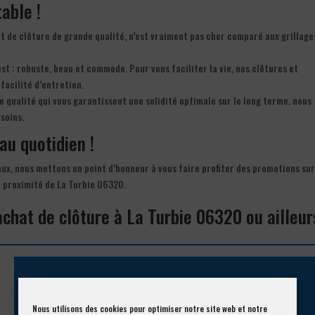
able !
t de clôture de grande qualité, n’est vraiment pas cher comparé aux grillage
est : robuste, beau et commode. Pour vous faciliter la vie, nos clôtures et
facilité d’entretien.
e qualité qui vous garantissent une solidité optimale sur le long terme. nous
soins.
 au quotidien !
eaux, nous mettons un point d’honneur à vous faire profiter des promotions su
à proximité de La Turbie 06320.
achat de clôture à La Turbie 06320 ou ailleur
Appelez-nous !
Nous utilisons des cookies pour optimiser notre site web et notre