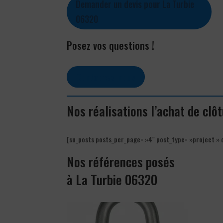
Demander un devis pour La Turbie
06320
Posez vos questions !
Contactez-nous
Nos réalisations l’achat de clô
[su_posts posts_per_page= »4″ post_type= »project » 
Nos références posés
à La Turbie 06320