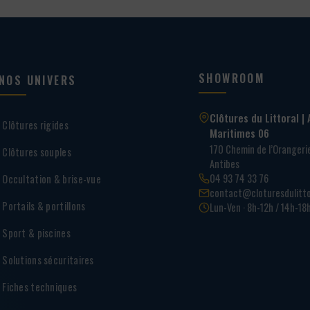
SHOWROOM
NOS UNIVERS
Clôtures du Littoral | 
Clôtures rigides
Maritimes 06
170 Chemin de l’Oranger
Clôtures souples
Antibes
04 93 74 33 76
Occultation & brise-vue
contact@cloturesdulitto
Portails & portillons
Lun-Ven · 8h-12h / 14h-18
Sport & piscines
Solutions sécuritaires
Fiches techniques