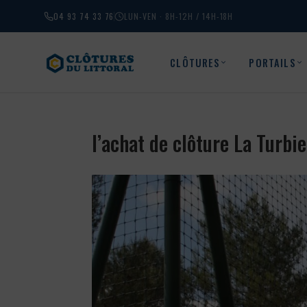
04 93 74 33 76
LUN-VEN · 8H-12H / 14H-18H
CLÔTURES
PORTAILS
l’achat de clôture La Turb