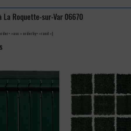
 à La Roquette-sur-Var 06670
order= »asc » orderby= »rand »]
s