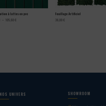
ation à lattes en pvc
Feuillage Artificiel
Plage
€
–
105,60
€
36,00
€
de
prix :
66,00 €
à
105,60 €
SHOWROOM
NOS UNIVERS