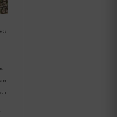
re du
es
tures
imple
.