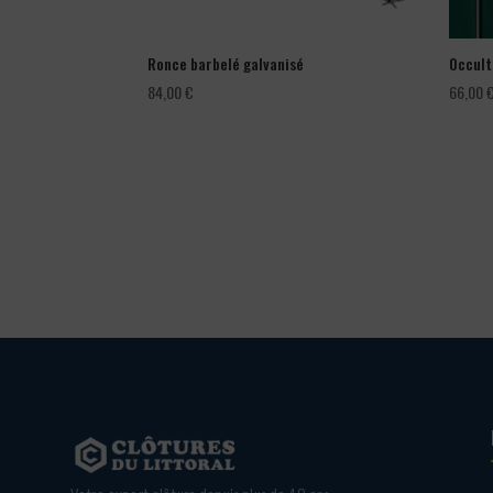
Ronce barbelé galvanisé
Occult
84,00
€
66,00