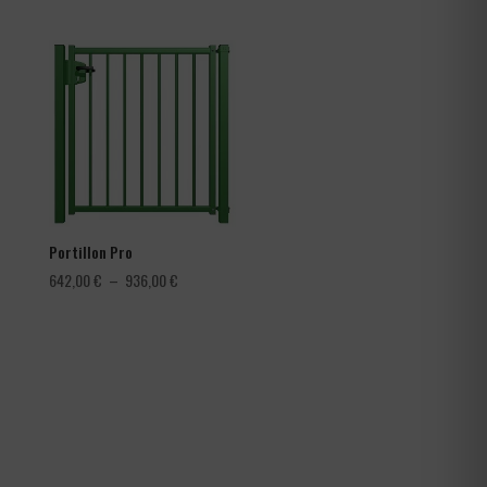
de
prix :
3,60 €
à
4,56 €
Portillon Pro
Plage
642,00
€
–
936,00
€
de
prix :
642,00 €
à
936,00 €