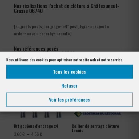
Nos réalisations l’achat de clôture à Châteauneuf-
Grasse 06740
[su_posts posts_per_page= »4″ post_type= »project »
order= »asc » orderby= »rand »]
Nos références posés
à Châteauneuf-Grasse 06740
Nous utilisons des cookies pour optimiser notre site web et notre service.
Tous les cookies
Refuser
Voir les préférences
Kit goujons d’encrage x4
Collier de serrage clôture
tennis
Plage
3,60
€
–
4,56
€