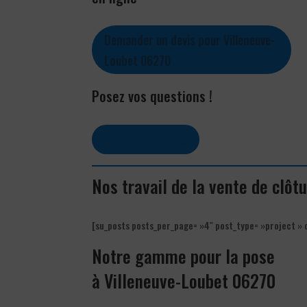
Demander un devis pour Villeneuve-
Loubet 06270
Posez vos questions !
Contactez-nous
Nos travail de la vente de clô
[su_posts posts_per_page= »4″ post_type= »project » 
Notre gamme pour la pose
à Villeneuve-Loubet 06270