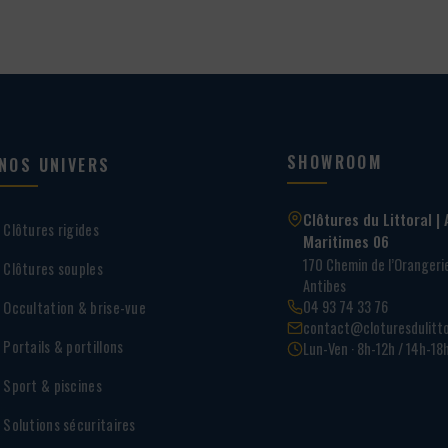
SHOWROOM
NOS UNIVERS
Clôtures du Littoral | 
Clôtures rigides
Maritimes 06
170 Chemin de l’Oranger
Clôtures souples
Antibes
04 93 74 33 76
Occultation & brise-vue
contact@cloturesdulitto
Portails & portillons
Lun-Ven · 8h-12h / 14h-18
Sport & piscines
Solutions sécuritaires