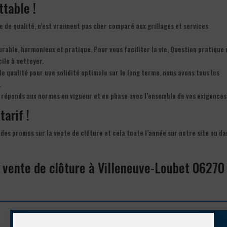
ttable !
e de qualité, n’est vraiment pas cher comparé aux grillages et services
durable, harmonieux et pratique. Pour vous faciliter la vie, Question pratique
cile à nettoyer.
e qualité pour une solidité optimale sur le long terme. nous avons tous les
.
réponds aux normes en vigueur et en phase avec l’ensemble de vos exigences
tarif !
des promos sur la vente de clôture et cela toute l’année sur notre site ou da
a vente de clôture à Villeneuve-Loubet 06270