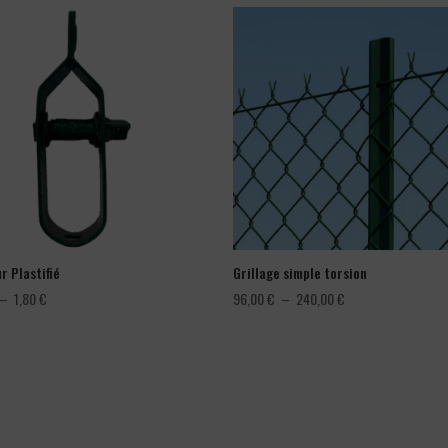
r Plastifié
Grillage simple torsion
Plage
Plage
–
1,80
€
96,00
€
–
240,00
€
de
de
prix :
prix :
1,08 €
96,00 €
à
à
1,80 €
240,00 €