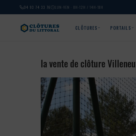
04 93 74 33 76
LUN-VEN · 8H-12H / 14H-18H
CLÔTURES
PORTAILS
la vente de clôture Villen