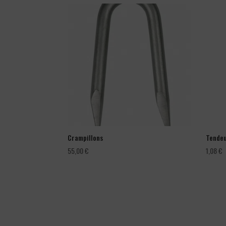
Crampillons
Tendeu
55,00
€
1,08
€