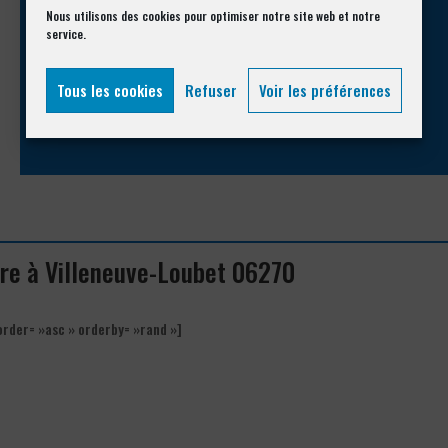
Appelez-nous !
Nous utilisons des cookies pour optimiser notre site web et notre
service.
Vous souhaitez avoir des informations complémentaires ?
Tous les cookies
Refuser
Voir les préférences
04 93 74 33 76
ture à Villeneuve-Loubet 06270
order= »asc » orderby= »rand »]