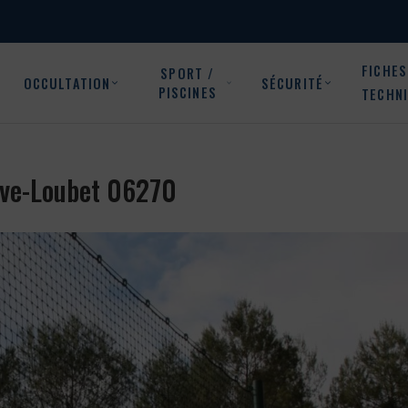
FICHES
SPORT /
OCCULTATION
SÉCURITÉ
PISCINES
TECHN
euve-Loubet 06270