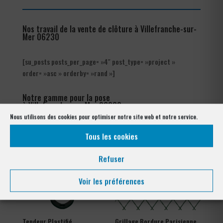
Nos travail de la vente de clôture à Villefranche-sur-
Mer 06230
[su_posts posts_per_page= »4″ post_type= »project »
order= »asc » orderby= »rand »]
Notre gamme pour la pose
à Villefranche-sur-Mer 06230
Nous utilisons des cookies pour optimiser notre site web et notre service.
Tous les cookies
Refuser
Voir les préférences
Tendeur Plastifié
Grillage Bordure Parisienne