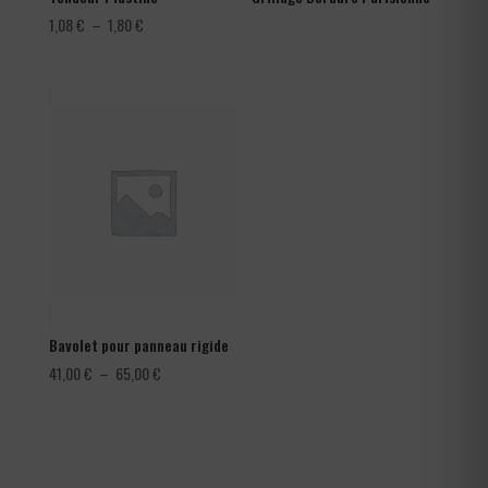
Plage
1,08
€
–
1,80
€
de
prix :
1,08 €
à
1,80 €
Bavolet pour panneau rigide
Plage
41,00
€
–
65,00
€
de
prix :
41,00 €
à