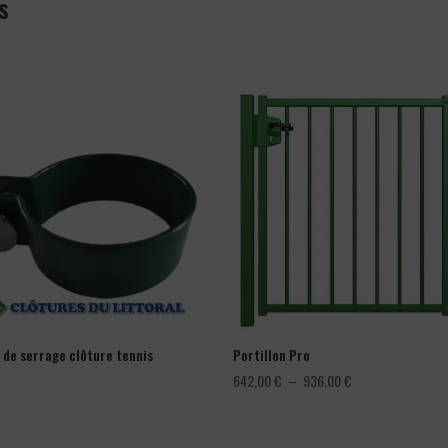
s
r de serrage clôture tennis
Portillon Pro
Plage
642,00
€
–
936,00
€
de
prix :