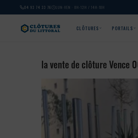
04 93 74 33 76
LUN-VEN · 8H-12H / 14H-18H
CLÔTURES
PORTAILS
la vente de clôture Vence 