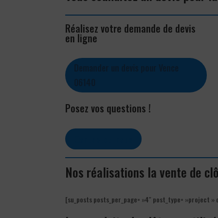
Réalisez votre demande de devis
en ligne
Demander un devis pour Vence
06140
Posez vos questions !
Contactez-nous
Nos réalisations la vente de c
[su_posts posts_per_page= »4″ post_type= »project » 