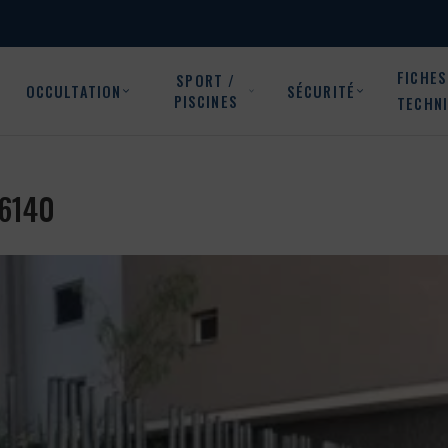
FICHES
SPORT /
OCCULTATION
SÉCURITÉ
PISCINES
TECHN
06140