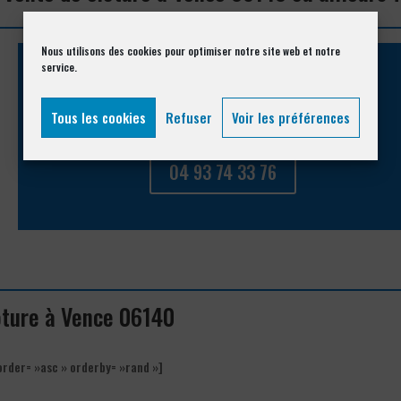
Nous utilisons des cookies pour optimiser notre site web et notre
service.
Appelez-nous !
Tous les cookies
Refuser
Voir les préférences
Vous souhaitez avoir des informations complémentaires ?
04 93 74 33 76
lôture à Vence 06140
order= »asc » orderby= »rand »]