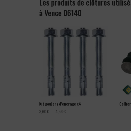
Les produits de clôtures utilisé
à Vence 06140
Kit goujons d’encrage x4
Collie
Plage
3,60
€
–
4,56
€
de
prix :