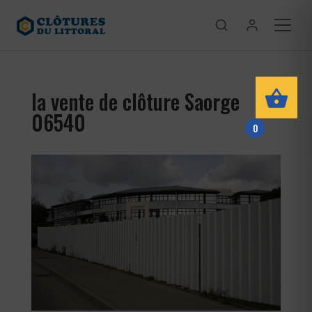
la vente de clôture Saorge
06540
0