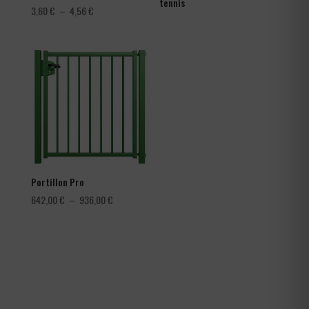
tennis
Plage
3,60
€
–
4,56
€
de
prix :
3,60 €
à
4,56 €
Portillon Pro
Plage
642,00
€
–
936,00
€
de
prix :
642,00 €
à
936,00 €