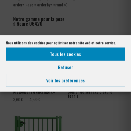
order= »asc » orderby= »rand »]
Notre gamme pour la pose
à Roure 06420
Nous utilisons des cookies pour optimiser notre site web et notre service.
Tous les cookies
Refuser
Voir les préférences
Kit goujons d’encrage x4
Collier de serrage clôture
tennis
Plage
3,60
€
–
4,56
€
de
prix :
3,60 €
à