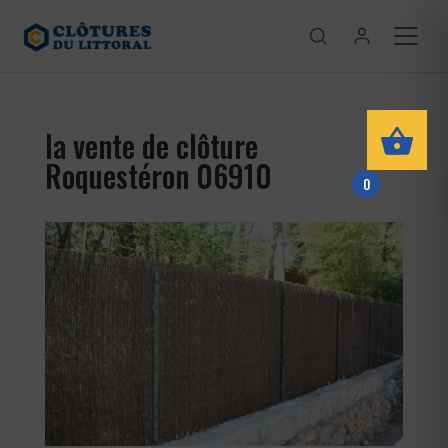
la vente de clôture
Roquestéron 06910
0