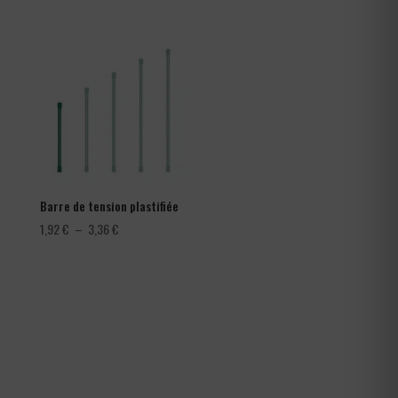
prix :
282,00 €
à
366,00 €
Barre de tension plastifiée
Plage
1,92
€
–
3,36
€
de
prix :
1,92 €
à
3,36 €