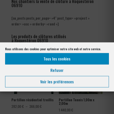
Nos chantiers la vente de clôture à Roquestéron
06910
[su_posts posts_per_page= »4″ post_type= »project »
order= »asc » orderby= »rand »]
Les produits de clôtures utilisés
à Roquestéron 06910
Nous utilisons des cookies pour optimiser notre site web et notre service.
Tous les cookies
Refuser
Voir les préférences
Portillon résidentiel treillis
Portillon Tennis 1,00m x
2,00m
Plage
282,00
€
–
366,00
€
1 440,00
€
de